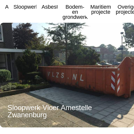
Alle
Sloopwerkzaamheden
Asbestsanering
Bodem-
Maritieme
Overig
en
projecten
project
grondwerk
Sloopwerk Vloer Amestelle
Zwanenburg