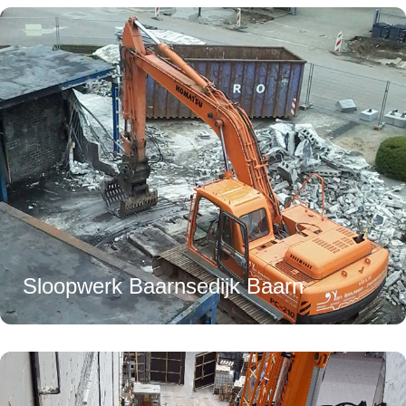
Sloopwerk Baarnsedijk Baarn