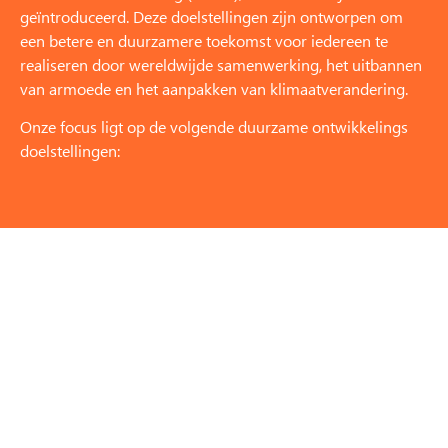
geïntroduceerd. Deze doelstellingen zijn ontworpen om
een betere en duurzamere toekomst voor iedereen te
realiseren door wereldwijde samenwerking, het uitbannen
van armoede en het aanpakken van klimaatverandering.
Onze focus ligt op de volgende duurzame ontwikkelings
doelstellingen: