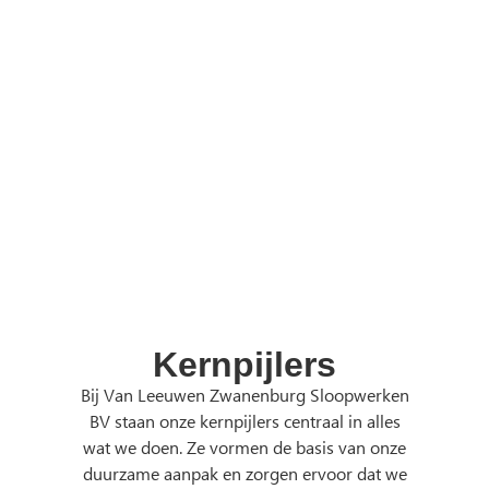
hulpbronnen
Door minder nieuwe materialen te gebruiken, beschermen
we natuurlijke hulpbronnen. Dit ondersteunt SDG 15, dat
zich richt op het behoud van terrestrische ecosystemen en
biodiversiteit. Onze klanten dragen bij aan het behoud van
de natuur en biodiversiteit.
Kernpijlers
Bij Van Leeuwen Zwanenburg Sloopwerken
BV staan onze kernpijlers centraal in alles
wat we doen. Ze vormen de basis van onze
duurzame aanpak en zorgen ervoor dat we