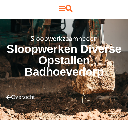
Sloopwerkzaamheden
Sloopwerken Diverse
Opstallen
Badhoevedorp
Overzicht