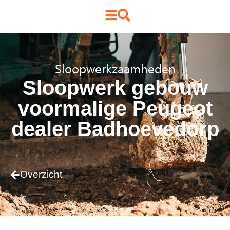
Sloopwerkzaamheden
Sloopwerk gebouw
voormalige Peugeot
dealer Badhoevedorp
Overzicht