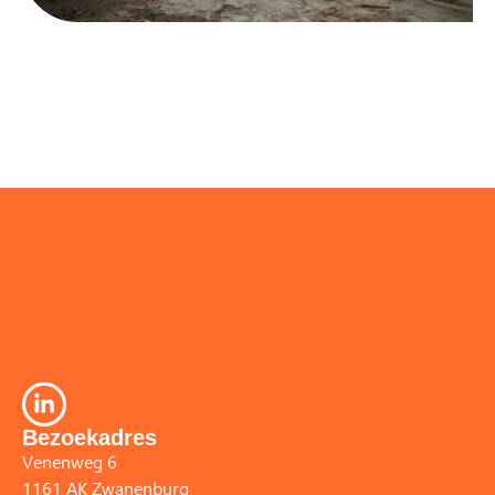
Bezoekadres
Venenweg 6
1161 AK Zwanenburg